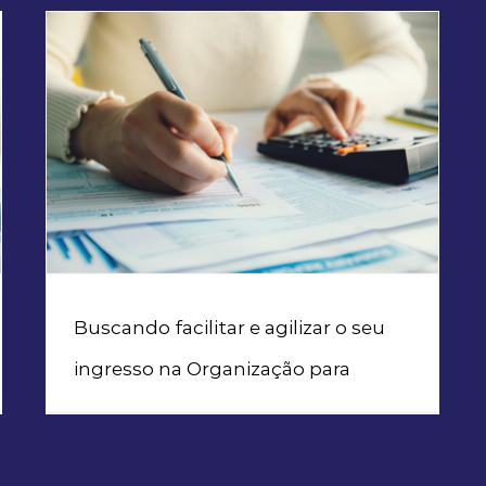
Planejamento tributário e novos tratados
Buscando facilitar e agilizar o seu
ingresso na Organização para